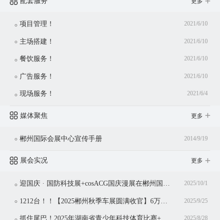
配套服务
更多
项目管理！
2021/6/10
主场搭建！
2021/6/10
餐饮服务！
2021/6/10
广告服务！
2021/6/10
现场服务！
2021/6/4
媒体聚焦
更多
郴州国际会展中心宣传手册
2014/9/19
展会实况
更多
迎国庆 · 国防科技展+cosACG国庆漫展在郴州国际会展中心同期举行！
2025/10/1
1212台！！【2025郴州秋季车展圆满收官】6万观众共赴盛宴，3亿消费点燃金秋！
2025/9/25
抓住尾巴！2025年湖南省青少年科技体育比赛+湖南省青少年科技体育博览会仅剩今日
2025/8/28